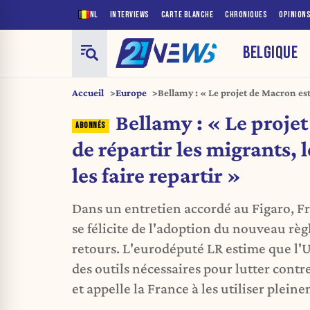
NL
INTERVIEWS
CARTE BLANCHE
CHRONIQUES
OPINION
BELGIQUE
Accueil
Europe
Bellamy : « Le projet de Macron est 
nôtre est de les faire repartir »
Bellamy : « Le proje
de répartir les migrants, l
les faire repartir »
Dans un entretien accordé au Figaro, F
se félicite de l'adoption du nouveau rè
retours. L'eurodéputé LR estime que l'
des outils nécessaires pour lutter contr
et appelle la France à les utiliser plein