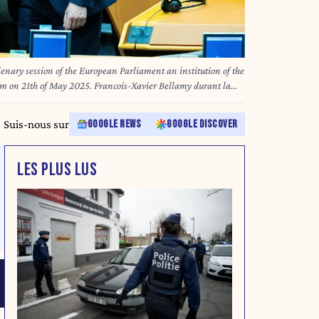
enary session of the European Parliament an institution of the
m on 21th of May 2025. Francois-Xavier Bellamy durant la
n institution de l Union Europeenne a Bruxelles en Belgique
Suis-nous sur
GOOGLE NEWS
GOOGLE DISCOVER
LES PLUS LUS