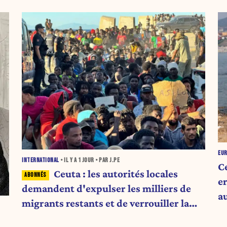
EU
INTERNATIONAL
• IL Y A
1 JOUR
• PAR J.PE
C
Ceuta : les autorités locales
er
demandent d'expulser les milliers de
au
migrants restants et de verrouiller la
frontière