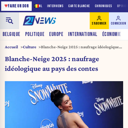
♥
FAIRE UN DON
NL
INTERVIEWS
CARTE BLANCHE
CHRONIQUES
OPINIO
S'ABONNER
CONNEXION
BELGIQUE
POLITIQUE
EUROPE
INTERNATIONAL
ÉCONOMIE
Accueil
Culture
Blanche-Neige 2025 : naufrage idéologique
au pays des contes
Blanche-Neige 2025 : naufrage
idéologique au pays des contes