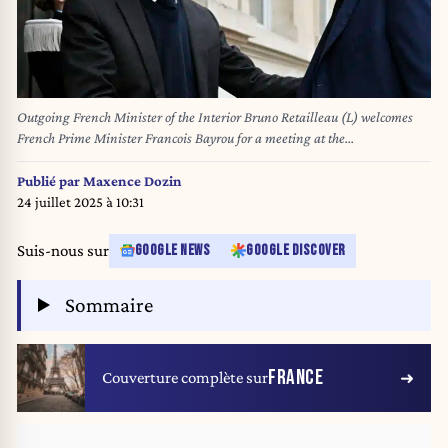
Outgoing French Minister of the Interior Bruno Retailleau (L) welcomes
French Prime Minister Francois Bayrou for a meeting at the
Interministerial crise centre (Centre Interministeriel de Crise) at the
Interior Ministry in Paris, on December 23, 2024, following the cyclone
Publié par
Maxence Dozin
Chido's passage over the French Indian Ocean territory of Mayotte.
24 juillet 2025 à 10:31
Emergency teams are still working at full pace, searching for survivors and
supplying desperately-needed aid. At least 35 people were killed on the
Suis-nous sur
GOOGLE NEWS
GOOGLE DISCOVER
archipelago-- a death toll the authorities have warned could soar. (Photo by
JULIEN DE ROSA / POOL / AFP)
Sommaire
FRANCE
Couverture complète sur