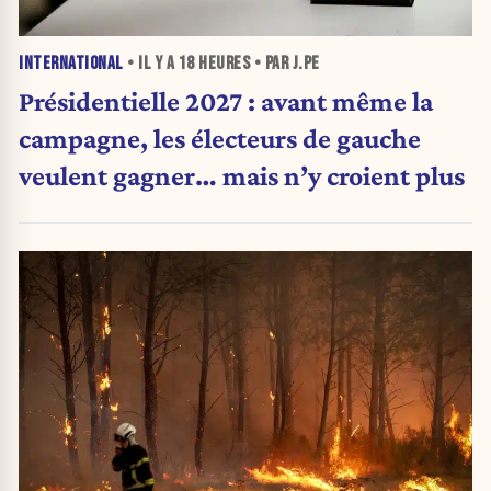
INTERNATIONAL
• IL Y A
18 HEURES
• PAR J.PE
Présidentielle 2027 : avant même la
campagne, les électeurs de gauche
veulent gagner… mais n’y croient plus