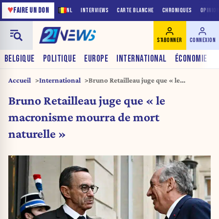
♥
FAIRE UN DON
NL
INTERVIEWS
CARTE BLANCHE
CHRONIQUES
OPINIO
S'ABONNER
CONNEXION
BELGIQUE
POLITIQUE
EUROPE
INTERNATIONAL
ÉCONOMIE
Accueil
International
Bruno Retailleau juge que « le
macronisme mourra de mort
Bruno Retailleau juge que « le
naturelle »
macronisme mourra de mort
naturelle »