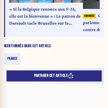
« Si la Belgique renonce aux F-35,
Quand
elle est la bienvenue » : Le patron de
parlementair
Dassault tacle Bruxelles sur le
centre du je
programme européen du chasseur du
futur
MENTIONNÉS DANS CET ARTICLE
FRANCE
PARTAGER CET ARTICLE