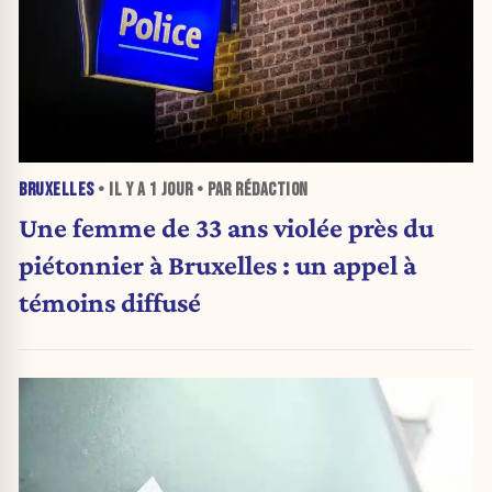
BRUXELLES
• IL Y A
1 JOUR
• PAR RÉDACTION
Une femme de 33 ans violée près du
piétonnier à Bruxelles : un appel à
témoins diffusé