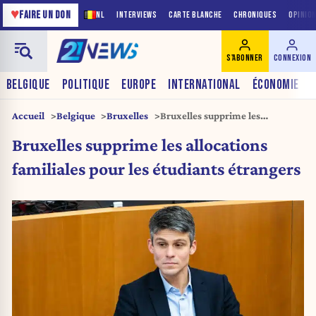
♥
FAIRE UN DON
NL
INTERVIEWS
CARTE BLANCHE
CHRONIQUES
OPINIO
S'ABONNER
CONNEXION
BELGIQUE
POLITIQUE
EUROPE
INTERNATIONAL
ÉCONOMIE
Accueil
Belgique
Bruxelles
Bruxelles supprime les
allocations familiales pour les
Bruxelles supprime les allocations
étudiants étrangers
familiales pour les étudiants étrangers