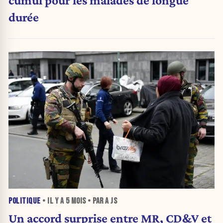
cumul pour les malades de longue
durée
POLITIQUE
• IL Y A
5 MOIS
• PAR A JS
Un accord surprise entre MR, CD&V et