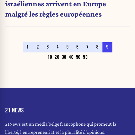
israéliennes arrivent en Europe
malgré les règles européennes
1
2
3
4
5
6
7
8
9
10
20
30
40
50
53
21 NEWS
21News est un média belge francophone qui promeut la
liberté, l'entrepreneuriat et la pluralité d'opinions.