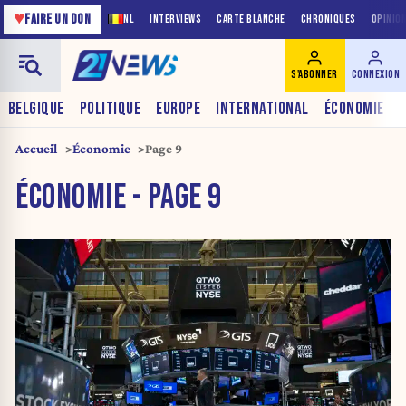
♥
FAIRE UN DON
NL
INTERVIEWS
CARTE BLANCHE
CHRONIQUES
OPINIO
S'ABONNER
CONNEXION
BELGIQUE
POLITIQUE
EUROPE
INTERNATIONAL
ÉCONOMIE
Accueil
Économie
Page 9
ÉCONOMIE - PAGE 9