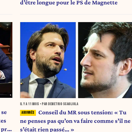
d’être longue pour le PS de Magnette
IL Y A
11 MOIS
• PAR DEMETRIO SCAGLIOLA
 se
Conseil du MR sous tension: « Tu
tes
ne penses pas qu’on va faire comme s’il ne
 pré
s’était rien passé… »