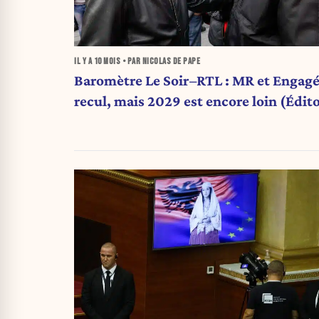
IL Y A
10 MOIS
• PAR NICOLAS DE PAPE
Baromètre Le Soir–RTL : MR et Engagé
recul, mais 2029 est encore loin (Édit