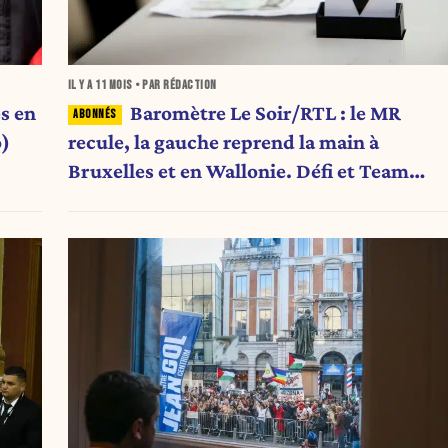
IL Y A
11 MOIS
• PAR RÉDACTION
Baromètre Le Soir/RTL : le MR
s en
recule, la gauche reprend la main à
o)
Bruxelles et en Wallonie. Défi et Team
Ahidar disparaissent