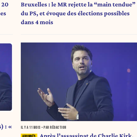
x 20
Bruxelles : le MR rejette la “main tendue”
des
du PS, et évoque des élections possibles
dans 4 mois
) : «
IL Y A
11 MOIS
• PAR RÉDACTION
Après l’assassinat de Charlie Kirk,