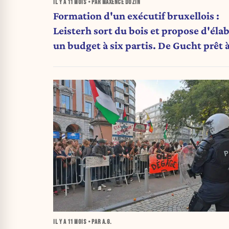
IL Y A
11 MOIS
• PAR MAXENCE DOZIN
Formation d'un exécutif bruxellois :
Leisterh sort du bois et propose d'éla
un budget à six partis. De Gucht prêt 
avancer sans le N-VA
IL Y A
11 MOIS
• PAR A.G.