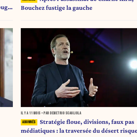
ouge
Bouchez fustige la gauche
IL Y A
11 MOIS
• PAR DEMETRIO SCAGLIOLA
Stratégie floue, divisions, faux pas
médiatiques : la traversée du désert risqu