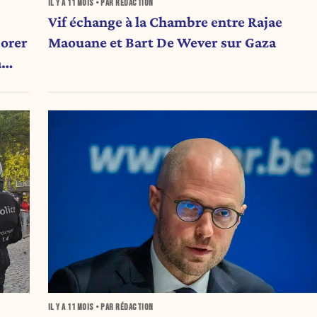
IL Y A
11 MOIS
• PAR RÉDACTION
Vif échange à la Chambre entre Rajae
borer
Maouane et Bart De Wever sur Gaza
à
IL Y A
11 MOIS
• PAR RÉDACTION