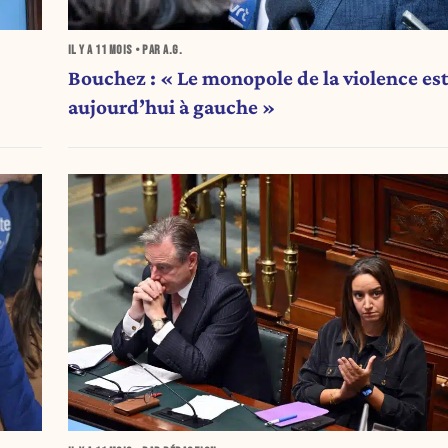
IL Y A
11 MOIS
• PAR A.G.
Bouchez : « Le monopole de la violence es
aujourd’hui à gauche »