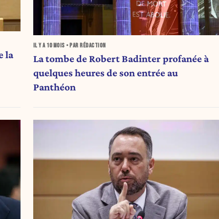
IL Y A
10 MOIS
• PAR RÉDACTION
 la
La tombe de Robert Badinter profanée à
quelques heures de son entrée au
Panthéon