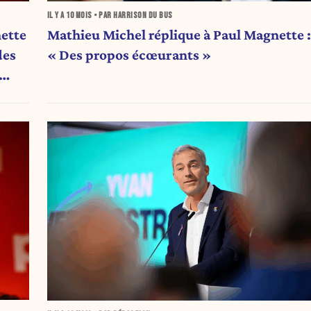
IL Y A
10 MOIS
• PAR HARRISON DU BUS
nette
Mathieu Michel réplique à Paul Magnette :
des
« Des propos écœurants »