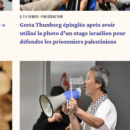
IL Y A
10 MOIS
• PAR RÉDACTION
e «
Greta Thunberg épinglée après avoir
utilisé la photo d’un otage israélien pour
défendre les prisonniers palestiniens