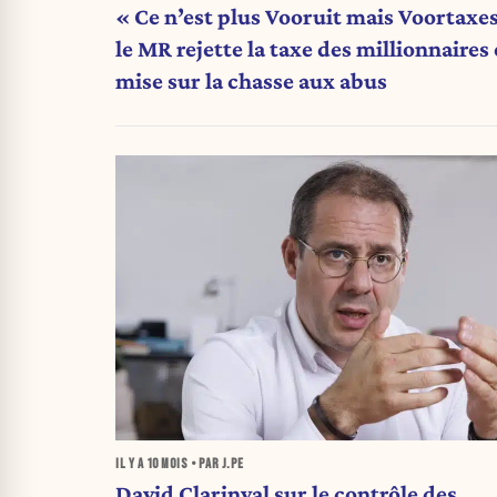
« Ce n’est plus Vooruit mais Voortaxes
le MR rejette la taxe des millionnaires 
mise sur la chasse aux abus
IL Y A
10 MOIS
• PAR J.PE
David Clarinval sur le contrôle des