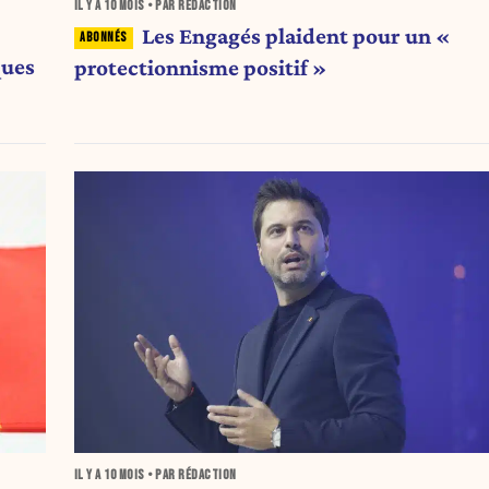
IL Y A
10 MOIS
• PAR RÉDACTION
Les Engagés plaident pour un «
ques
protectionnisme positif »
IL Y A
10 MOIS
• PAR RÉDACTION