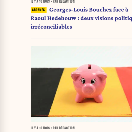
IL Y A
10 MOIS
• PAR RÉDACTION
Georges-Louis Bouchez face à
Raoul Hedebouw : deux visions politi
irréconciliables
IL Y A
10 MOIS
• PAR RÉDACTION