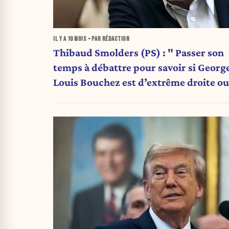
IL Y A
10 MOIS
• PAR RÉDACTION
Thibaud Smolders (PS) : " Passer son
temps à débattre pour savoir si Georg
Louis Bouchez est d’extrême droite ou
non, c’est une branlette intellectuelle
ne ramène pas une voix"