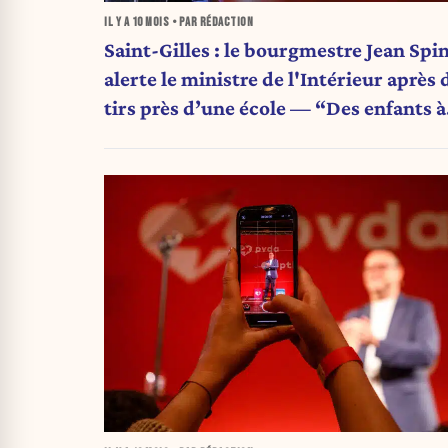
IL Y A
10 MOIS
• PAR RÉDACTION
Saint-Gilles : le bourgmestre Jean Spi
alerte le ministre de l'Intérieur après 
tirs près d’une école — “Des enfants à
portée d’une guerre de gangs”