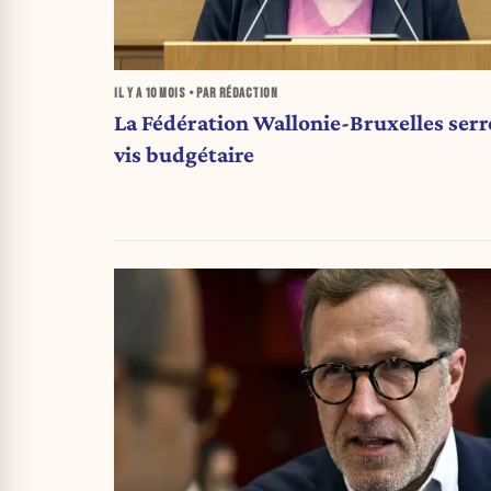
IL Y A
10 MOIS
• PAR RÉDACTION
La Fédération Wallonie-Bruxelles serre
vis budgétaire