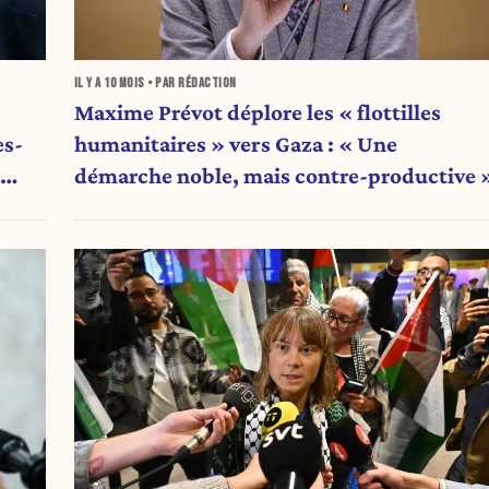
IL Y A
10 MOIS
• PAR RÉDACTION
Maxime Prévot déplore les « flottilles
es-
humanitaires » vers Gaza : « Une
démarche noble, mais contre-productive 
 qui