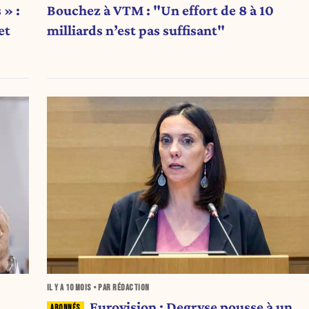
 » :
Bouchez à VTM : "Un effort de 8 à 10
et
milliards n’est pas suffisant"
IL Y A
10 MOIS
• PAR RÉDACTION
Eurovision : Degryse pousse à un