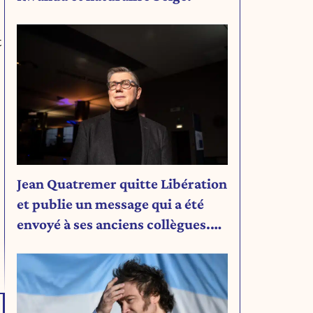
t
Jean Quatremer quitte Libération
et publie un message qui a été
envoyé à ses anciens collègues.
Découvrez son message.