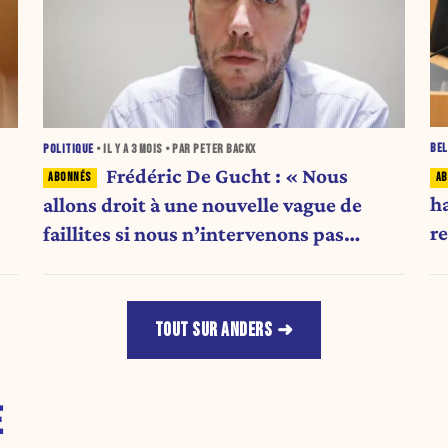
BEL
POLITIQUE
• IL Y A
3 MOIS
• PAR PETER BACKX
Frédéric De Gucht : « Nous
h
allons droit à une nouvelle vague de
re
faillites si nous n’intervenons pas
d
maintenant »
TOUT SUR ANDERS
E