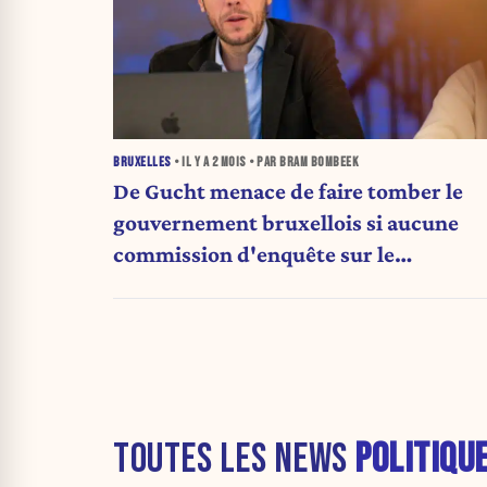
BRUXELLES
• IL Y A
2 MOIS
• PAR BRAM BOMBEEK
De Gucht menace de faire tomber le
gouvernement bruxellois si aucune
commission d'enquête sur le
clientélisme n'est mise en place
TOUTES LES NEWS
POLITIQU