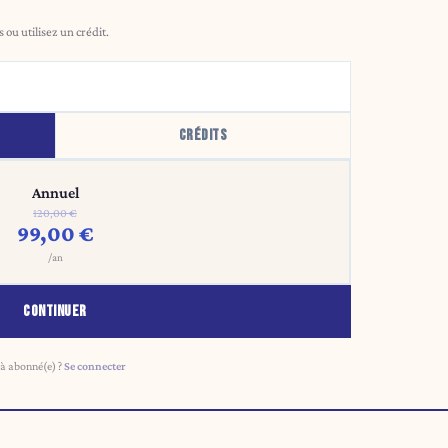
ou utilisez un crédit.
CRÉDITS
Annuel
120,00 €
99,00 €
/an
CONTINUER
à abonné(e) ?
Se connecter