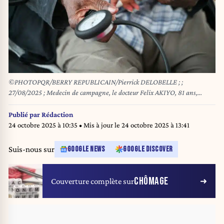
©PHOTOPQR/BERRY REPUBLICAIN/Pierrick DELOBELLE ; ;
27/08/2025 ; Medecin de campagne, le docteur Felix AKIYO, 81 ans,
continue d exercer a Saint Aout dans l Indre, le 27/08/2025, photos Pierrick
Delobelle ILLUSTRATION MEDECIN GENERALISTE / DOCTEUR /
Publié par
Rédaction
MEDECINE
24 octobre 2025 à 10:35
• Mis à jour le
24 octobre 2025 à 13:41
Suis-nous sur
GOOGLE NEWS
GOOGLE DISCOVER
CHÔMAGE
Couverture complète sur