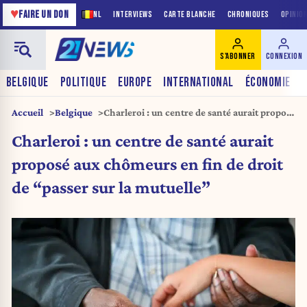
♥
FAIRE UN DON
NL
INTERVIEWS
CARTE BLANCHE
CHRONIQUES
OPINIO
S'ABONNER
CONNEXION
BELGIQUE
POLITIQUE
EUROPE
INTERNATIONAL
ÉCONOMIE
Accueil
Belgique
Charleroi : un centre de santé aurait proposé
aux chômeurs en fin de droit de “passer sur
Charleroi : un centre de santé aurait
la mutuelle”
proposé aux chômeurs en fin de droit
de “passer sur la mutuelle”