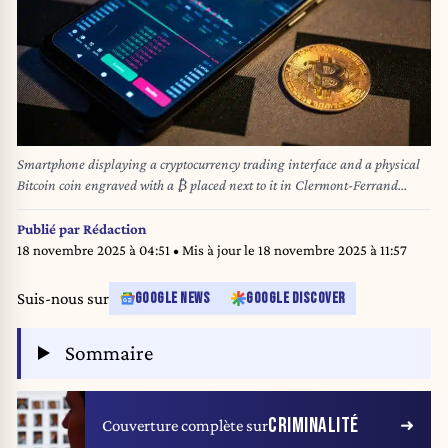
Smartphone displaying a cryptocurrency trading interface and a physical
Bitcoin coin engraved with a ₿ placed next to it in Clermont-Ferrand
France on May 22 2025. Smartphone affichant une interface de trading de
cryptomonnaie et une piece physique de bitcoin gravee d’un “₿” posee a
Publié par
Rédaction
cote, a Clermont-Ferrand en France le 22 mai 2025.
18 novembre 2025 à 04:51
• Mis à jour le
18 novembre 2025 à 11:57
Suis-nous sur
GOOGLE NEWS
GOOGLE DISCOVER
Sommaire
CRIMINALITÉ
Couverture complète sur