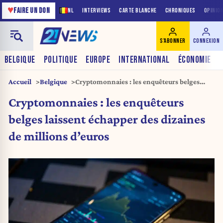
♥
FAIRE UN DON
NL
INTERVIEWS
CARTE BLANCHE
CHRONIQUES
OPINIO
S'ABONNER
CONNEXION
BELGIQUE
POLITIQUE
EUROPE
INTERNATIONAL
ÉCONOMIE
Accueil
Belgique
Cryptomonnaies : les enquêteurs belges
laissent échapper des dizaines de millions
Cryptomonnaies : les enquêteurs
d’euros
belges laissent échapper des dizaines
de millions d’euros