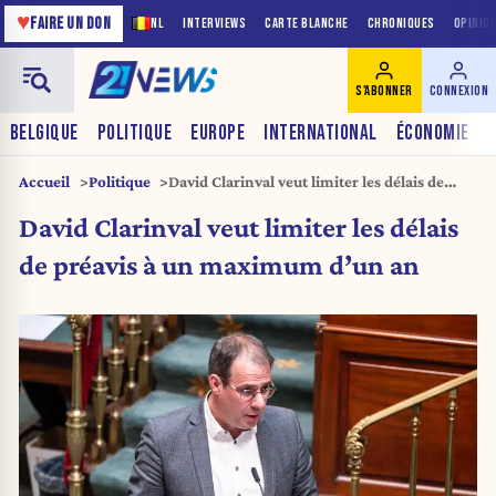
♥
FAIRE UN DON
NL
INTERVIEWS
CARTE BLANCHE
CHRONIQUES
OPINIO
S'ABONNER
CONNEXION
BELGIQUE
POLITIQUE
EUROPE
INTERNATIONAL
ÉCONOMIE
Accueil
Politique
David Clarinval veut limiter les délais de
préavis à un maximum d’un an
David Clarinval veut limiter les délais
de préavis à un maximum d’un an