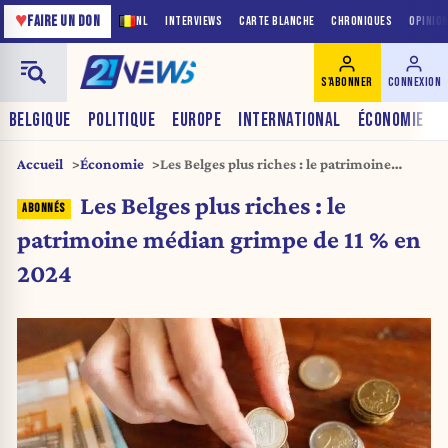
♥
FAIRE UN DON
NL
INTERVIEWS
CARTE BLANCHE
CHRONIQUES
OPINIO
S'ABONNER
CONNEXION
BELGIQUE
POLITIQUE
EUROPE
INTERNATIONAL
ÉCONOMIE
Accueil
Économie
Les Belges plus riches : le patrimoine
médian grimpe de 11 % en 2024
Les Belges plus riches : le
patrimoine médian grimpe de 11 % en
2024