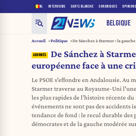
NL
INTERVIEWS
CARTE BLANCHE
CHRONIQUES
OPINION
BELGIQUE
Accueil
Politique
De Sánchez à Starmer : la gauche
historique
De Sánchez à Starmer
européenne face à une cri
Le PSOE s’effondre en Andalousie. Au
Starmer traverse au Royaume-Uni l’une 
les plus rapides de l’histoire récente d
événements ne sont pas des accidents iso
tendance de fond : le recul durable des 
démocrates et de la gauche modérée sur