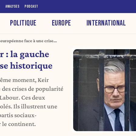
S
ANALYSES
PODCAST
POLITIQUE
EUROPE
INTERNATIONAL
 européenne face à une crise
 : la gauche
se historique
 même moment, Keir
des crises de popularité
u Labour. Ces deux
lés. Ils illustrent une
partis sociaux-
 le continent.