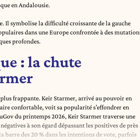
rique en Andalousie.
. Il symbolise la difficulté croissante de la gauche
populaires dans une Europe confrontée à des mutation
ques profondes.
ue : la chute
armer
plus frappante. Keir Starmer, arrivé au pouvoir en
ire confortable, voit sa popularité s’effondrer en
ouGov du printemps 2026, Keir Starmer traverse une
 négatives à son égard dépassant les positives de près
a barre des 20 % dans les intentions de vote, parfois