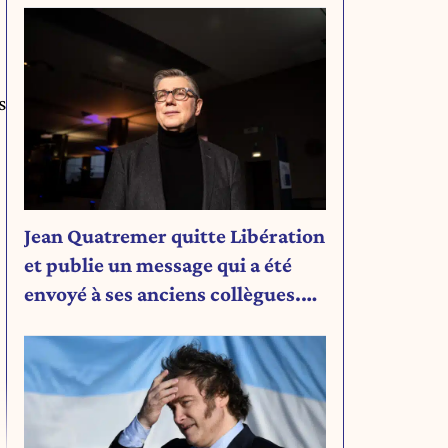
s
Jean Quatremer quitte Libération
et publie un message qui a été
envoyé à ses anciens collègues.
Découvrez son message.