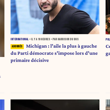
INTERNATIONAL
• IL Y A
16 HEURES
• PAR HARRISON DU BUS
POL
Michigan : l'aile la plus à gauche
Ce
du Parti démocrate s'impose lors d'une
g
primaire décisive
a