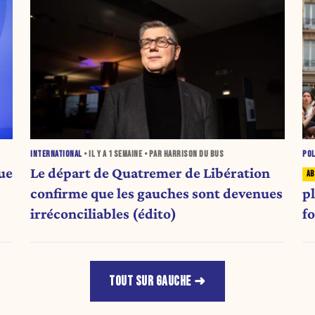
INTERNATIONAL
• IL Y A
1 SEMAINE
• PAR HARRISON DU BUS
POL
ue
Le départ de Quatremer de Libération
confirme que les gauches sont devenues
p
irréconciliables (édito)
f
TOUT SUR GAUCHE