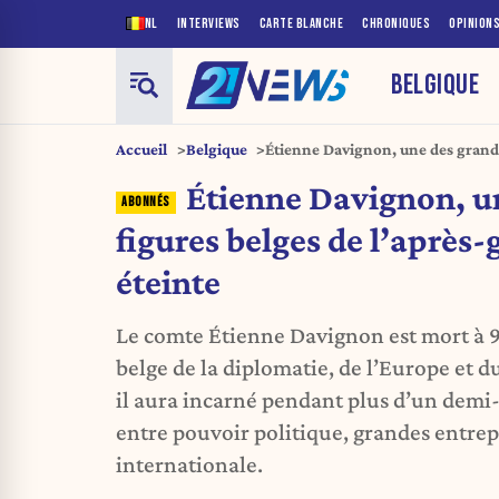
NL
INTERVIEWS
CARTE BLANCHE
CHRONIQUES
OPINION
BELGIQUE
Accueil
Belgique
Étienne Davignon, une des grande
guerre, s’est éteinte
Étienne Davignon, u
figures belges de l’après-g
éteinte
Le comte Étienne Davignon est mort à 
belge de la diplomatie, de l’Europe et d
il aura incarné pendant plus d’un demi-s
entre pouvoir politique, grandes entrep
internationale.