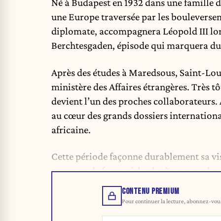
Né à Budapest en 1932 dans une famille 
une Europe traversée par les bouleverse
diplomate, accompagnera Léopold III lors
Berchtesgaden, épisode qui marquera du
Après des études à Maredsous, Saint-Lou
ministère des Affaires étrangères. Très tô
devient l’un des proches collaborateurs. 
au cœur des grands dossiers internation
africaine.
Cette période façonne durablement sa vis
rapports de force réels plutôt que sur le
CONTENU PREMIUM
Pour continuer la lecture, abonnez-vous 