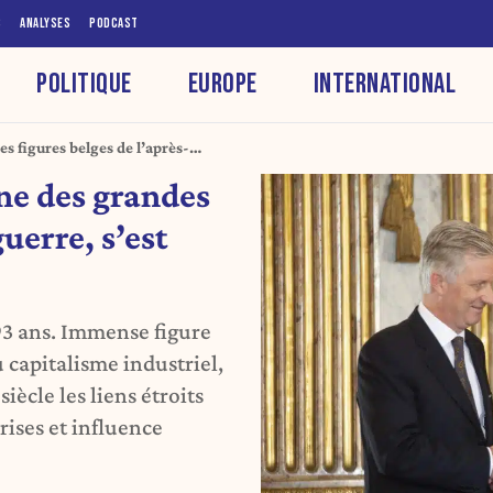
S
ANALYSES
PODCAST
POLITIQUE
EUROPE
INTERNATIONAL
s figures belges de l’après-
ne des grandes
uerre, s’est
93 ans. Immense figure
u capitalisme industriel,
iècle les liens étroits
rises et influence