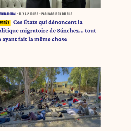
ERNATIONAL
• IL Y A
2 JOURS
• PAR HARRISON DU BUS
Ces États qui dénoncent la
olitique migratoire de Sánchez… tout
n ayant fait la même chose