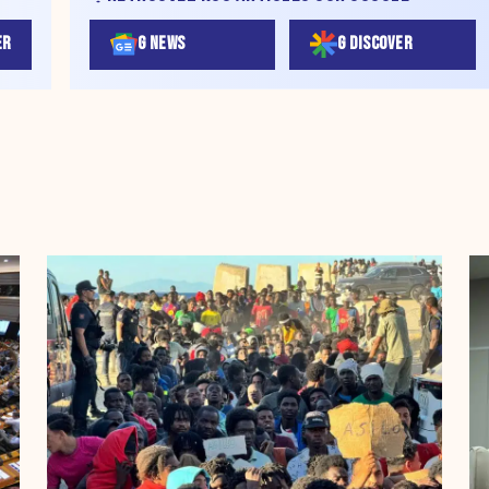
ER
G NEWS
G DISCOVER