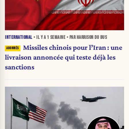
INTERNATIONAL
• IL Y A
1 SEMAINE
• PAR HARRISON DU BUS
Missiles chinois pour l’Iran : une
livraison annoncée qui teste déjà les
sanctions