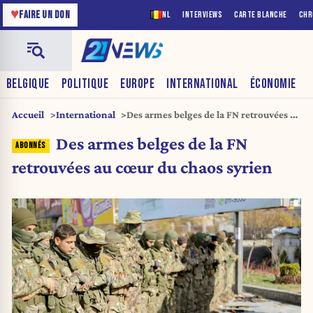
♥
FAIRE UN DON
NL
INTERVIEWS
CARTE BLANCHE
CHR
BELGIQUE
POLITIQUE
EUROPE
INTERNATIONAL
ÉCONOMIE
Accueil
International
Des armes belges de la FN retrouvées au
cœur du chaos syrien
Des armes belges de la FN
retrouvées au cœur du chaos syrien