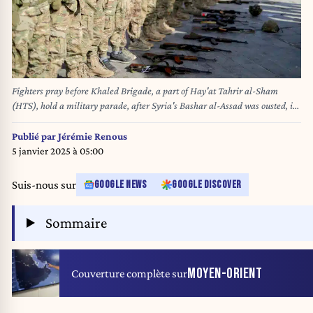
Fighters pray before Khaled Brigade, a part of Hay'at Tahrir al-Sham
(HTS), hold a military parade, after Syria's Bashar al-Assad was ousted, in
Damascus, Syria, December 27, 2024. Photo by Izzalden Alkasem/Middle
East Images/ABACAPRESS.COM
Publié par
Jérémie Renous
5 janvier 2025 à 05:00
Suis-nous sur
GOOGLE NEWS
GOOGLE DISCOVER
Sommaire
MOYEN-ORIENT
Couverture complète sur