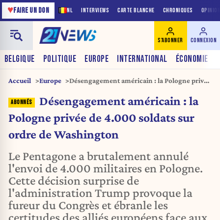
♥
FAIRE UN DON
NL
INTERVIEWS
CARTE BLANCHE
CHRONIQUES
OPINIO
S'ABONNER
CONNEXION
BELGIQUE
POLITIQUE
EUROPE
INTERNATIONAL
ÉCONOMIE
Accueil
Europe
Désengagement américain : la Pologne privée
de 4.000 soldats sur ordre de Washington
Désengagement américain : la
Pologne privée de 4.000 soldats sur
ordre de Washington
Le Pentagone a brutalement annulé
l'envoi de 4.000 militaires en Pologne.
Cette décision surprise de
l'administration Trump provoque la
fureur du Congrès et ébranle les
certitudes des alliés européens face aux