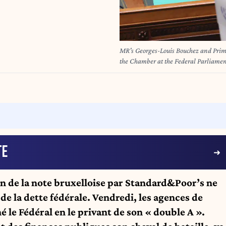
MR's Georges-Louis Bouchez and Prime
the Chamber at the Federal Parliam
BENOIT DOPPAGNE
TE
on de la note bruxelloise par Standard&Poor’s ne
 de la dette fédérale. Vendredi, les agences de
é le Fédéral en le privant de son « double A ».