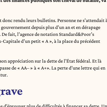
nt des finances publiques son cheval de bataille, va
t donc rendu leurs bulletins. Personne ne s’attendait 
e gouvernement depuis plus d’un an et en dérapage
. De fait, l’agence de notation Standard&Poor’s
-Capitale d’un petit « A », à la place du précédent
n appréciation sur la dette de l’État fédéral. Et là
 passe de « AA– » à « A+». La perte d’une lettre qui en
utur.
grave
e d’éprouver plus de difficultés à financer sa dette. U