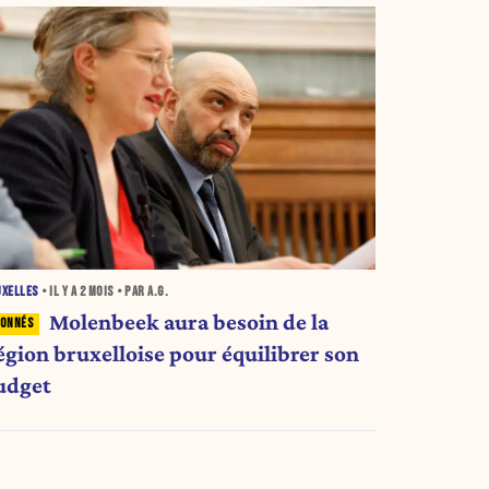
UXELLES
• IL Y A
2 MOIS
• PAR A.G.
Molenbeek aura besoin de la
égion bruxelloise pour équilibrer son
udget