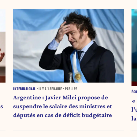
INTERNATIONAL
• IL Y A
1 SEMAINE
• PAR J.PE
ÉC
Argentine : Javier Milei propose de
« 
es
suspendre le salaire des ministres et
l
députés en cas de déficit budgétaire
la