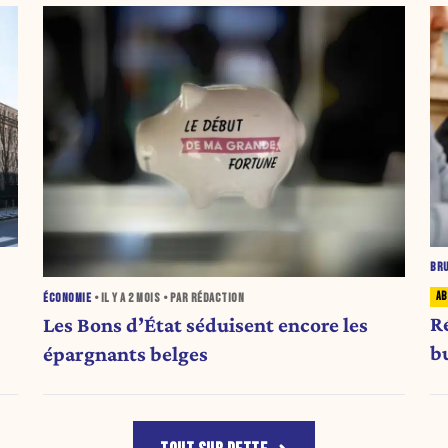
BR
ÉCONOMIE
• IL Y A
2 MOIS
• PAR RÉDACTION
R
Les Bons d’État séduisent encore les
b
épargnants belges