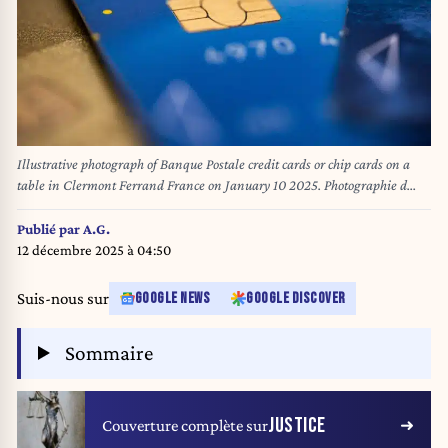
Illustrative photograph of Banque Postale credit cards or chip cards on a
table in Clermont Ferrand France on January 10 2025. Photographie d
illustration de cartes bancaires ou cartes a puce ou cartes bleues de la
Banque Postale posees sur une table a Clermont Ferrand en France le 10
Publié par
A.G.
janvier 2025.
12 décembre 2025 à 04:50
Suis-nous sur
GOOGLE NEWS
GOOGLE DISCOVER
Sommaire
JUSTICE
Couverture complète sur