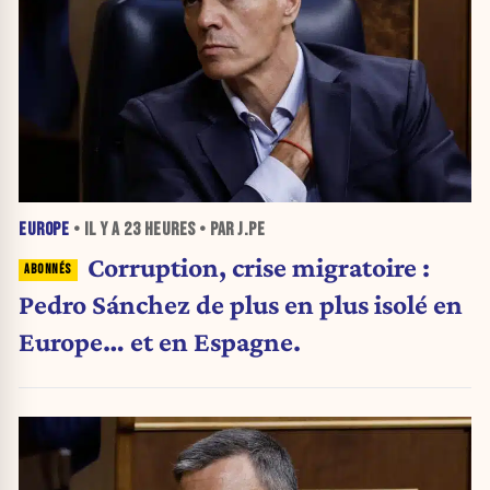
EUROPE
• IL Y A
23 HEURES
• PAR J.PE
Corruption, crise migratoire :
Pedro Sánchez de plus en plus isolé en
Europe… et en Espagne.