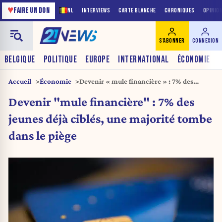
♥
FAIRE UN DON
NL
INTERVIEWS
CARTE BLANCHE
CHRONIQUES
OPINIO
S'ABONNER
CONNEXION
BELGIQUE
POLITIQUE
EUROPE
INTERNATIONAL
ÉCONOMIE
Accueil
Économie
Devenir « mule financière » : 7% des
jeunes déjà ciblés, une majorité tombe
Devenir "mule financière" : 7% des
dans le piège
jeunes déjà ciblés, une majorité tombe
dans le piège