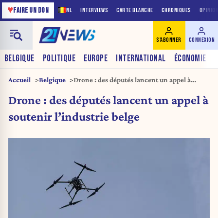
♥
FAIRE UN DON
NL
INTERVIEWS
CARTE BLANCHE
CHRONIQUES
OPINIO
S'ABONNER
CONNEXION
BELGIQUE
POLITIQUE
EUROPE
INTERNATIONAL
ÉCONOMIE
Accueil
Belgique
Drone : des députés lancent un appel à
soutenir l’industrie belge
Drone : des députés lancent un appel à
soutenir l’industrie belge