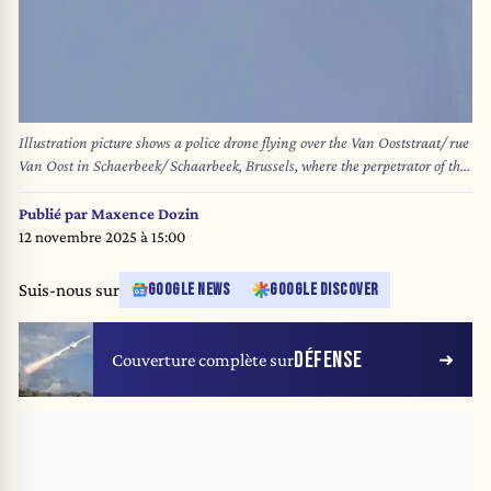
Illustration picture shows a police drone flying over the Van Ooststraat/ rue
Van Oost in Schaerbeek/ Schaarbeek, Brussels, where the perpetrator of the
attack in Brussels was shot dead during a police intervention in a cafe,
Tuesday 17 October 2023. Yesterday evening, two people were killed during
Publié par
Maxence Dozin
a shooting incident in the Ieperlaan - Boulevard d'Ypres, Brussels. The
12 novembre 2025 à 15:00
victims are two Swedish nationals who were in Brussels to support their
national soccer team's match against Belgium's Red Devils. BELGA
Suis-nous sur
GOOGLE NEWS
GOOGLE DISCOVER
PHOTO JAMES ARTHUR GEKIERE
DÉFENSE
Couverture complète sur