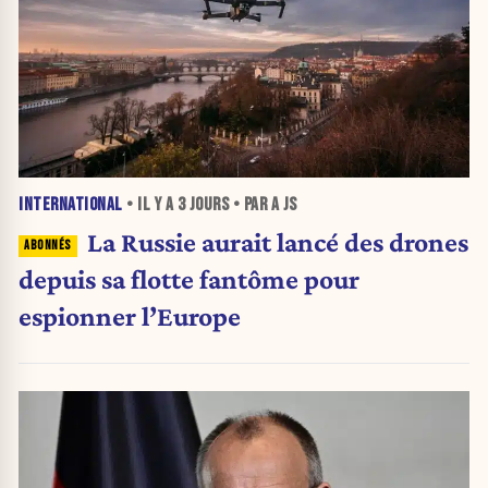
INTERNATIONAL
• IL Y A
3 JOURS
• PAR A JS
La Russie aurait lancé des drones
depuis sa flotte fantôme pour
espionner l’Europe