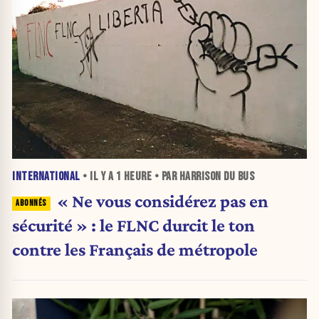
INTERNATIONAL
• IL Y A
1 HEURE
• PAR HARRISON DU BUS
« Ne vous considérez pas en
sécurité » : le FLNC durcit le ton
contre les Français de métropole