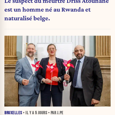
Le suspect du meurtre Driss Atounane
est un homme né au Rwanda et
naturalisé belge.
BRUXELLES
• IL Y A
5 JOURS
• PAR J.PE