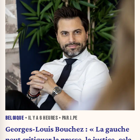
BELGIQUE
• IL Y A
6 HEURES
• PAR J.PE
Georges-Louis Bouchez : « La gauche
peut critiquer la presse, la justice, cela