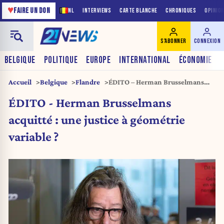
♥
FAIRE UN DON
NL
INTERVIEWS
CARTE BLANCHE
CHRONIQUES
OPINIO
S'ABONNER
CONNEXION
BELGIQUE
POLITIQUE
EUROPE
INTERNATIONAL
ÉCONOMIE
Accueil
Belgique
Flandre
ÉDITO – Herman Brusselmans
acquitté : une justice à géométrie
ÉDITO - Herman Brusselmans
variable ?
acquitté : une justice à géométrie
variable ?