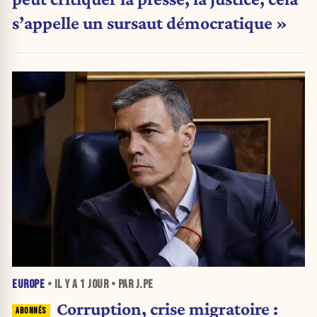
s’appelle un sursaut démocratique »
EUROPE
• IL Y A
1 JOUR
• PAR J.PE
Corruption, crise migratoire :