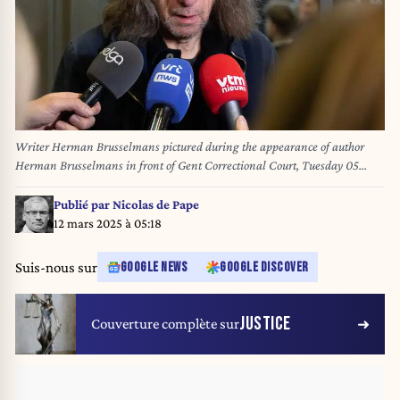
Writer Herman Brusselmans pictured during the appearance of author
Herman Brusselmans in front of Gent Correctional Court, Tuesday 05
November 2024. The Belgian author was summoned by the Jewish
Information and Documentation Center (JID) as a result of his column in
Publié par
Nicolas de Pape
the weekly Humo. The summons is issued outside the public prosecutor's
12 mars 2025 à 05:18
office, but the public prosecutor will take a position on it before the
correctional court. BELGA PHOTO JAMES ARTHUR GEKIERE
Suis-nous sur
GOOGLE NEWS
GOOGLE DISCOVER
JUSTICE
Couverture complète sur