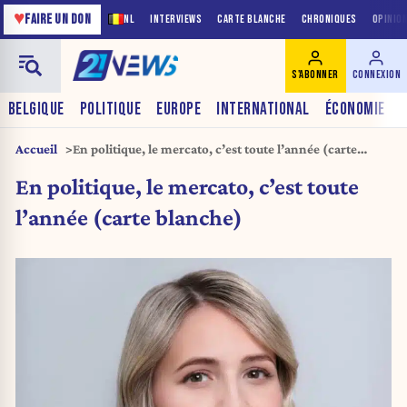
♥
FAIRE UN DON
NL
INTERVIEWS
CARTE BLANCHE
CHRONIQUES
OPINIO
S'ABONNER
CONNEXION
BELGIQUE
POLITIQUE
EUROPE
INTERNATIONAL
ÉCONOMIE
Accueil
En politique, le mercato, c’est toute l’année (carte
blanche)
En politique, le mercato, c’est toute
l’année (carte blanche)