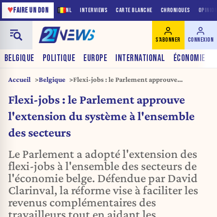
♥
FAIRE UN DON
NL
INTERVIEWS
CARTE BLANCHE
CHRONIQUES
OPINIO
S'ABONNER
CONNEXION
BELGIQUE
POLITIQUE
EUROPE
INTERNATIONAL
ÉCONOMIE
Accueil
Belgique
Flexi-jobs : le Parlement approuve
l'extension du système à l'ensemble des
Flexi-jobs : le Parlement approuve
secteurs
l'extension du système à l'ensemble
des secteurs
Le Parlement a adopté l'extension des
flexi-jobs à l'ensemble des secteurs de
l'économie belge. Défendue par David
Clarinval, la réforme vise à faciliter les
revenus complémentaires des
travailleurs tout en aidant les