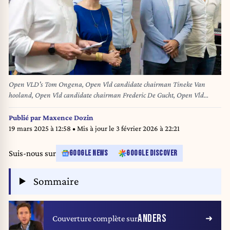
Open VLD's Tom Ongena, Open Vld candidate chairman Tineke Van
hooland, Open Vld candidate chairman Frederic De Gucht, Open Vld
candidate chairman Stefaan Nuytten and Open Vld candidate chairman
Maurits Vande Reyde pictured during the announcement of the results of
Publié par
Maxence Dozin
the chairman elections of Flemish liberal party Open Vld, in Brussels,
19 mars 2025 à 12:58
• Mis à jour le
3 février 2026 à 22:21
Saturday 17 August 2024. If no candidate wins more than 50 percent of the
votes, a second round is organised between the two best scoring candidates.
Suis-nous sur
GOOGLE NEWS
GOOGLE DISCOVER
BELGA PHOTO NICOLAS MAETERLINCK
Sommaire
ANDERS
Couverture complète sur