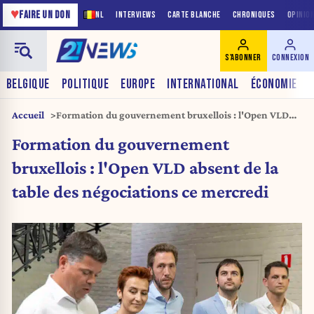
♥
FAIRE UN DON
NL
INTERVIEWS
CARTE BLANCHE
CHRONIQUES
OPINIO
S'ABONNER
CONNEXION
BELGIQUE
POLITIQUE
EUROPE
INTERNATIONAL
ÉCONOMIE
Accueil
Formation du gouvernement bruxellois : l'Open VLD
absent de la table des négociations ce mercredi
Formation du gouvernement
bruxellois : l'Open VLD absent de la
table des négociations ce mercredi