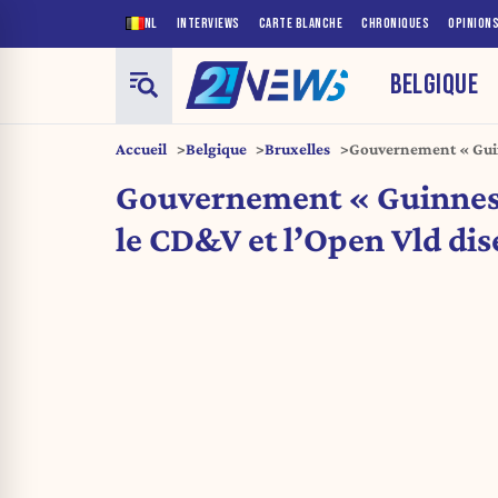
NL
INTERVIEWS
CARTE BLANCHE
CHRONIQUES
OPINION
BELGIQUE
Accueil
Belgique
Bruxelles
Gouvernement « Guinn
Vld disent non
Gouvernement « Guinness 
le CD&V et l’Open Vld di