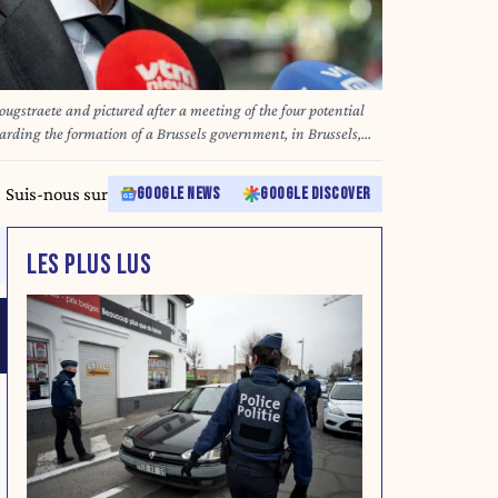
gstraete and pictured after a meeting of the four potential
arding the formation of a Brussels government, in Brussels,
 after the May 2024 elections a breakthrough occurred in the
ent. A meeting with six parties, MR, PS, Les Engages, Groen,
Suis-nous sur
GOOGLE NEWS
GOOGLE DISCOVER
 later today. BELGA PHOTO MARIUS BURGELMAN
LES PLUS LUS