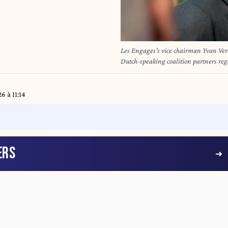
Les Engages's vice chairman Yvan Verou
Dutch-speaking coalition partners reg
Monday 14 July 2025. More than a year
process of forming a Brussels governm
Open VLD and Vooruit will follow
6 à 11:14
ERS