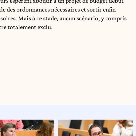
teurs espèrent aboutir à un projet de budget début
ide des ordonnances nécessaires et sortir enfin
oires. Mais à ce stade, aucun scénario, y compris
tre totalement exclu.