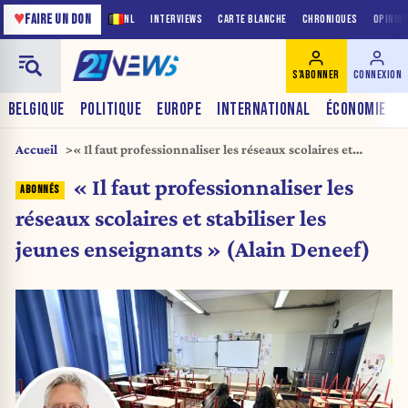
♥
FAIRE UN DON
NL
INTERVIEWS
CARTE BLANCHE
CHRONIQUES
OPINIO
S'ABONNER
CONNEXION
BELGIQUE
POLITIQUE
EUROPE
INTERNATIONAL
ÉCONOMIE
Accueil
« Il faut professionnaliser les réseaux scolaires et
stabiliser les jeunes enseignants » (Alain Deneef)
« Il faut professionnaliser les
réseaux scolaires et stabiliser les
jeunes enseignants » (Alain Deneef)