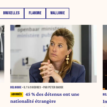
BRUXELLES
FLANDRE
WALLONIE
BELGIQUE
• IL Y A
9 HEURES
• PAR PETER BACKX
45 % des détenus ont une
BEL
nationalité étrangère
I