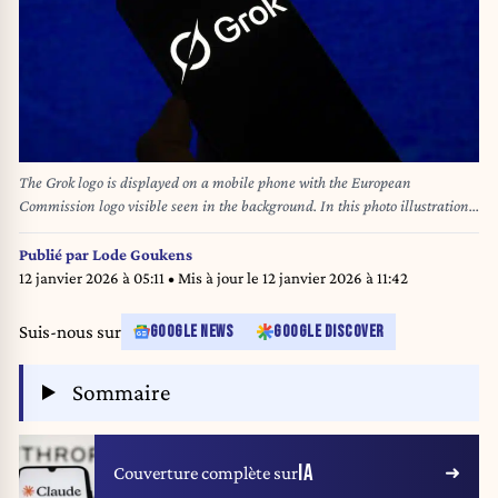
The Grok logo is displayed on a mobile phone with the European
Commission logo visible seen in the background. In this photo illustration.
Taken in Brussels, Belgium, on 6 January 2026. (Jonathan Raa / Sipa
USA) *** Strictly for editorial news purposes only ***
Publié par
Lode Goukens
12 janvier 2026 à 05:11
• Mis à jour le
12 janvier 2026 à 11:42
Suis-nous sur
GOOGLE NEWS
GOOGLE DISCOVER
Sommaire
IA
Couverture complète sur