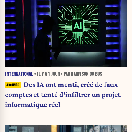
INTERNATIONAL
• IL Y A
1 JOUR
• PAR HARRISON DU BUS
Des IA ont menti, créé de faux
comptes et tenté d'infiltrer un projet
informatique réel