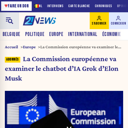
♥
FAIRE UN DON
NL
INTERVIEWS
CARTE BLANCHE
CHRONIQUES
OPINIO
S'ABONNER
CONNEXION
BELGIQUE
POLITIQUE
EUROPE
INTERNATIONAL
ÉCONOMIE
Accueil
Europe
La Commission européenne va examiner le
chatbot d’IA Grok d’Elon Musk
La Commission européenne va
examiner le chatbot d’IA Grok d’Elon
Musk