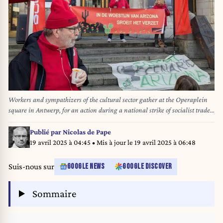
Workers and sympathizers of the cultural sector gather at the Operaplein
square in Antwerp, for an action during a national strike of socialist trade
union FGTB/ABVV and Christian union CSC/ACV on Monday 31 March
2025. The strike is part of a national day of action to protest against the
Publié par
Nicolas de Pape
austerity and pension reforms of the federal government. BELGA PHOTO
19 avril 2025 à 04:45
• Mis à jour le
19 avril 2025 à 06:48
TIJS VANDERSTAPPEN
Suis-nous sur
GOOGLE NEWS
GOOGLE DISCOVER
Sommaire