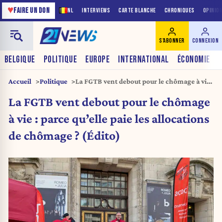
♥
FAIRE UN DON
NL
INTERVIEWS
CARTE BLANCHE
CHRONIQUES
OPINIO
S'ABONNER
CONNEXION
BELGIQUE
POLITIQUE
EUROPE
INTERNATIONAL
ÉCONOMIE
Accueil
Politique
La FGTB vent debout pour le chômage à vie :
parce qu’elle paie les allocations de
La FGTB vent debout pour le chômage
chômage ? (Édito)
à vie : parce qu’elle paie les allocations
de chômage ? (Édito)