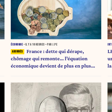
ÉCONOMIE
• IL Y A
16 HEURES
• PAR J.PE
INT
France : dette qui dérape,
LF
chômage qui remonte… l’équation
u
économique devient de plus en plus
l
inquiétante