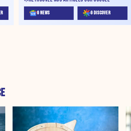
ER
G NEWS
G DISCOVER
CE