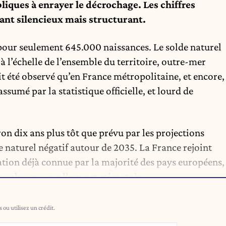
liques à enrayer le décrochage. Les chiffres
ant silencieux mais structurant.
 pour seulement 645.000 naissances. Le solde naturel
 à l’échelle de l’ensemble du territoire, outre-mer
it été observé qu’en France métropolitaine, et encore,
assumé par la statistique officielle, et lourd de
on dix ans plus tôt que prévu par les projections
de naturel négatif autour de 2035. La France rejoint
uation déjà connue par la majorité des pays européens,
e plus que sur l’apport migratoire.
ou utilisez un crédit.