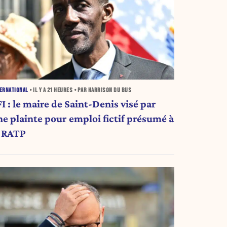
ERNATIONAL
• IL Y A
21 HEURES
• PAR HARRISON DU BUS
I : le maire de Saint-Denis visé par
ne plainte pour emploi fictif présumé à
a RATP