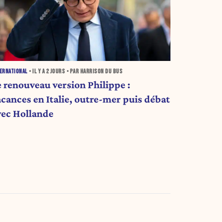
ERNATIONAL
• IL Y A
2 JOURS
• PAR HARRISON DU BUS
e renouveau version Philippe :
acances en Italie, outre-mer puis débat
vec Hollande