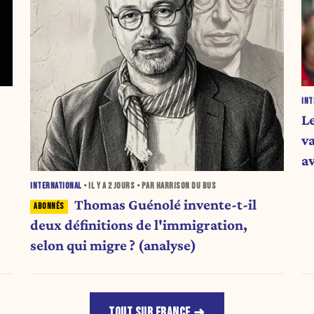
INT
L
v
a
INTERNATIONAL
• IL Y A
2 JOURS
• PAR HARRISON DU BUS
Thomas Guénolé invente-t-il
deux définitions de l'immigration,
selon qui migre ? (analyse)
TOUT SUR FRANCE