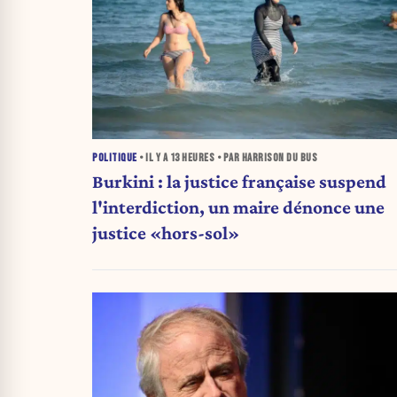
POLITIQUE
• IL Y A
13 HEURES
• PAR HARRISON DU BUS
Burkini : la justice française suspend
l'interdiction, un maire dénonce une
justice «hors-sol»