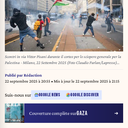
Scontri in via Vittor Pisani durante il corteo per lo sciopero generale per la
Palestina - Milano, 22 Settembre 2025 (Foto Claudio Furlan/Lapresse)
Clashes in Via Vittor Pisani during the general strike march for Palestine -
Milan, 22 September 2025 (Photo Claudio Furlan/Lapresse)
Publié par
Rédaction
22 septembre 2025 à 20:55
• Mis à jour le
22 septembre 2025 à 21:15
Suis-nous sur
GOOGLE NEWS
GOOGLE DISCOVER
GAZA
Couverture complète sur