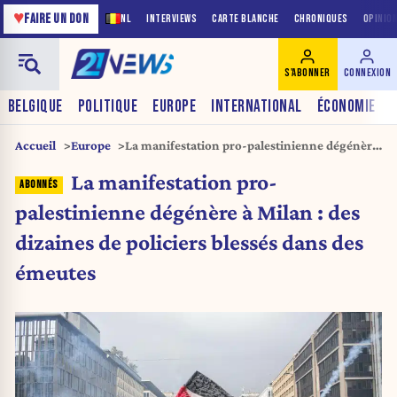
♥
FAIRE UN DON
NL
INTERVIEWS
CARTE BLANCHE
CHRONIQUES
OPINIO
S'ABONNER
CONNEXION
BELGIQUE
POLITIQUE
EUROPE
INTERNATIONAL
ÉCONOMIE
Accueil
Europe
La manifestation pro-palestinienne dégénère
à Milan : des dizaines de policiers blessés dans
La manifestation pro-
des émeutes
palestinienne dégénère à Milan : des
dizaines de policiers blessés dans des
émeutes