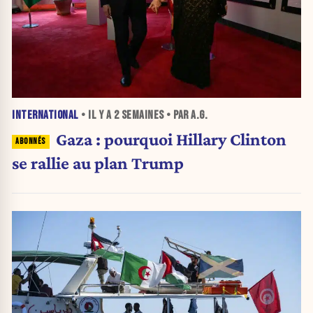
INTERNATIONAL
• IL Y A
2 SEMAINES
• PAR A.G.
Gaza : pourquoi Hillary Clinton
se rallie au plan Trump