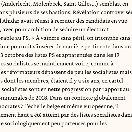
(Anderlecht, Molenbeek, Saint Gilles,..) semblait en
dans plusieurs de ses bastions. Révélation controversé
d Ahidar avait réussi à recruter des candidats en vue
, avec pour ambition de séduire un électorat
rable au PS. « À vaincre sans péril, on triomphe sans
axime pourrait s’insérer de manière pertinente dans un
3 octobre des listes PS et apparentées dans les 19
s socialistes se maintiennent voire, comme à
les réformateurs dépassent de peu les socialistes mais
s dont les membres, étaient il y a six ans, en cartel
s socialistes sont en nette progression par rapport au
s communales de 2018. Dans un contexte globalement
crates à l’échelle belge et même européenne, il
ement haut a été atteint par des listes socialistes dan
 sociologiquement peu porteuses pour les