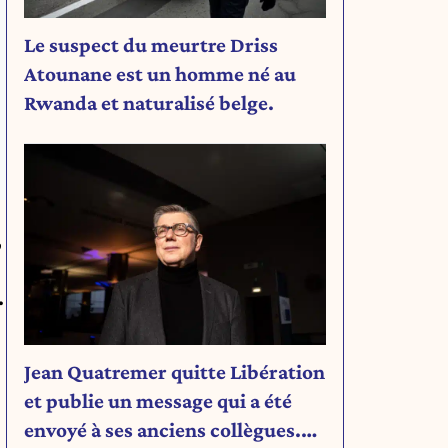
Le suspect du meurtre Driss
Atounane est un homme né au
Rwanda et naturalisé belge.
,
.
Jean Quatremer quitte Libération
et publie un message qui a été
envoyé à ses anciens collègues.