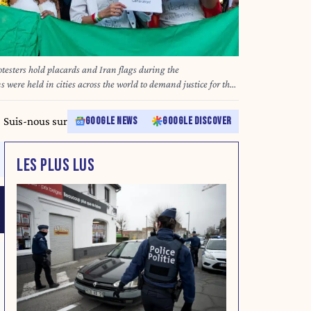
 placards and Iran flags during the
were held in cities across the world to demand justice for the
n who was detained in Teheran by the Iranian Morality
perly in public. (Credit Image: © Davide Bonaldo/SOPA Images
Suis-nous sur
GOOGLE NEWS
GOOGLE DISCOVER
LES PLUS LUS