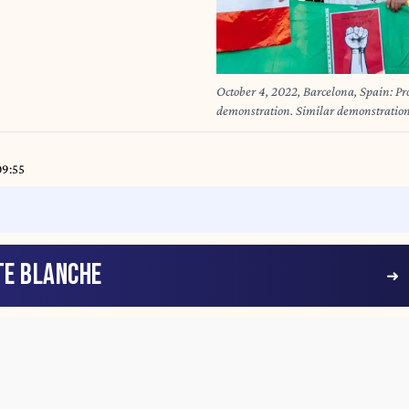
October 4, 2022, Barcelona, Spain: Protesters hold
demonstration. Similar demonstrations 
killing of Mahsa Amini, a young woma
Police for not wearing the Hijab pro
via ZUMA Press Wire)
09:55
TE BLANCHE