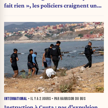
fait rien », les policiers craignent une
nouvelle crise migratoire
INTERNATIONAL
• IL Y A
2 JOURS
• PAR HARRISON DU BUS
Instruction à Ceuta : pas d’expulsion