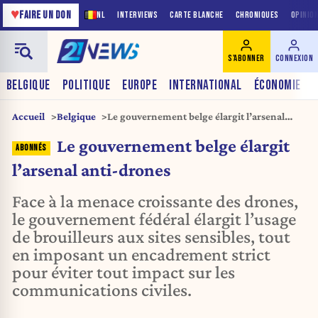
♥
FAIRE UN DON
NL
INTERVIEWS
CARTE BLANCHE
CHRONIQUES
OPINIO
S'ABONNER
CONNEXION
BELGIQUE
POLITIQUE
EUROPE
INTERNATIONAL
ÉCONOMIE
Accueil
Belgique
Le gouvernement belge élargit l’arsenal
anti-drones
Le gouvernement belge élargit
l’arsenal anti-drones
Face à la menace croissante des drones,
le gouvernement fédéral élargit l’usage
de brouilleurs aux sites sensibles, tout
en imposant un encadrement strict
pour éviter tout impact sur les
communications civiles.