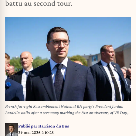
battu au second tour.
French far-right Rassemblement National RN party's President Jordan
Bardella walks after a ceremony marking the 81st anniversary of VE Day,
or Victory in Europe Day (8 mai 1945), which commemorates the end of
World War II, in La Fleche, north-western France, on May 8, 2026. Photo
Publié par
Harrison du Bus
by Alexis Jumeau/ABACAPRESS.COM
29 mai 2026 à 10:23