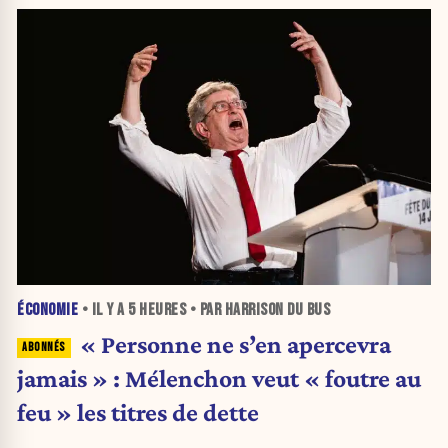
ÉCONOMIE
• IL Y A
5 HEURES
• PAR HARRISON DU BUS
« Personne ne s’en apercevra
jamais » : Mélenchon veut « foutre au
feu » les titres de dette