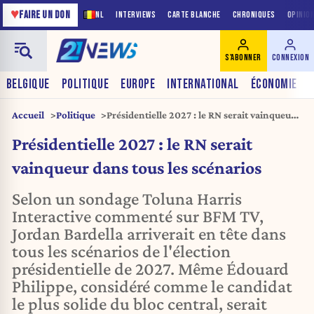
♥
FAIRE UN DON
NL
INTERVIEWS
CARTE BLANCHE
CHRONIQUES
OPINIO
S'ABONNER
CONNEXION
BELGIQUE
POLITIQUE
EUROPE
INTERNATIONAL
ÉCONOMIE
Accueil
Politique
Présidentielle 2027 : le RN serait vainqueur
dans tous les scénarios
Présidentielle 2027 : le RN serait
vainqueur dans tous les scénarios
Selon un sondage Toluna Harris
Interactive commenté sur BFM TV,
Jordan Bardella arriverait en tête dans
tous les scénarios de l'élection
présidentielle de 2027. Même Édouard
Philippe, considéré comme le candidat
le plus solide du bloc central, serait