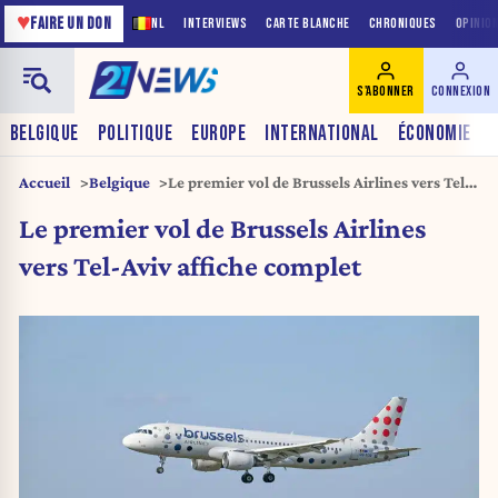
♥
FAIRE UN DON
NL
INTERVIEWS
CARTE BLANCHE
CHRONIQUES
OPINIO
S'ABONNER
CONNEXION
BELGIQUE
POLITIQUE
EUROPE
INTERNATIONAL
ÉCONOMIE
Accueil
Belgique
Le premier vol de Brussels Airlines vers Tel-
Aviv affiche complet
Le premier vol de Brussels Airlines
vers Tel-Aviv affiche complet