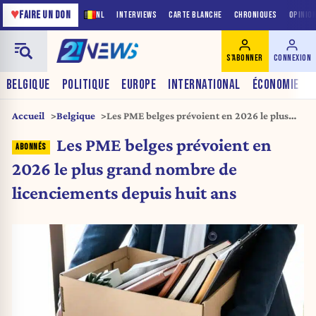
♥
FAIRE UN DON
NL
INTERVIEWS
CARTE BLANCHE
CHRONIQUES
OPINIO
S'ABONNER
CONNEXION
BELGIQUE
POLITIQUE
EUROPE
INTERNATIONAL
ÉCONOMIE
Accueil
Belgique
Les PME belges prévoient en 2026 le plus
grand nombre de licenciements depuis huit
Les PME belges prévoient en
ans
2026 le plus grand nombre de
licenciements depuis huit ans