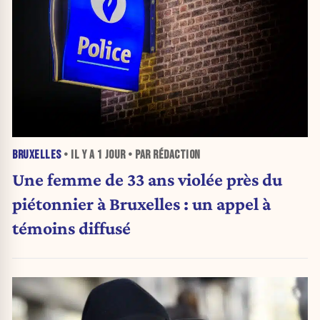
BRUXELLES
• IL Y A
1 JOUR
• PAR RÉDACTION
Une femme de 33 ans violée près du
piétonnier à Bruxelles : un appel à
témoins diffusé