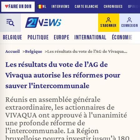
♥
FAIRE UN DON
NL
INTERVIEWS
CARTE BLANCHE
CHRONIQUES
OPINIO
S'ABONNER
CONNEXION
BELGIQUE
POLITIQUE
EUROPE
INTERNATIONAL
ÉCONOMIE
Accueil
Belgique
Les résultats du vote de l’AG de Vivaqua
autorise les réformes pour sauver
Les résultats du vote de l’AG de
l'intercommunale
Vivaqua autorise les réformes pour
sauver l'intercommunale
Réunis en assemblée générale
extraordinaire, les actionnaires de
VIVAQUA ont approuvé à l'unanimité
une profonde réforme de
l'intercommunale. La Région
bruxelloise pourra investir jusqu'à 180