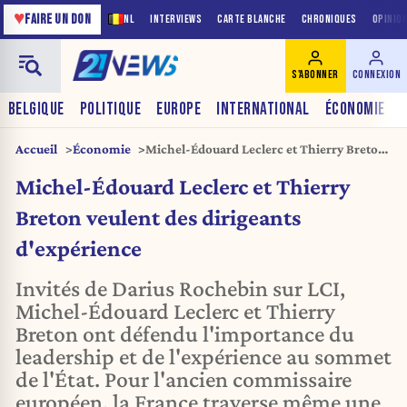
♥
FAIRE UN DON
NL
INTERVIEWS
CARTE BLANCHE
CHRONIQUES
OPINIO
S'ABONNER
CONNEXION
BELGIQUE
POLITIQUE
EUROPE
INTERNATIONAL
ÉCONOMIE
Accueil
Économie
Michel-Édouard Leclerc et Thierry Breton
veulent des dirigeants d'expérience
Michel-Édouard Leclerc et Thierry
Breton veulent des dirigeants
d'expérience
Invités de Darius Rochebin sur LCI,
Michel-Édouard Leclerc et Thierry
Breton ont défendu l'importance du
leadership et de l'expérience au sommet
de l'État. Pour l'ancien commissaire
européen, la France traverse même une