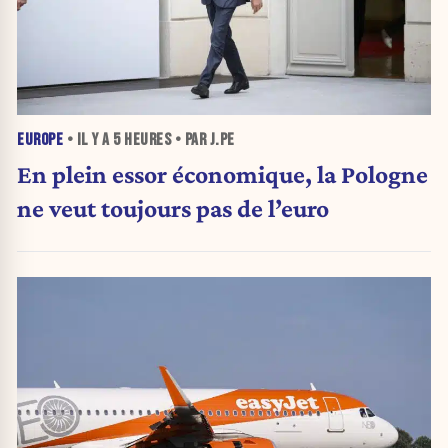
EUROPE
• IL Y A
5 HEURES
• PAR J.PE
En plein essor économique, la Pologne
ne veut toujours pas de l’euro