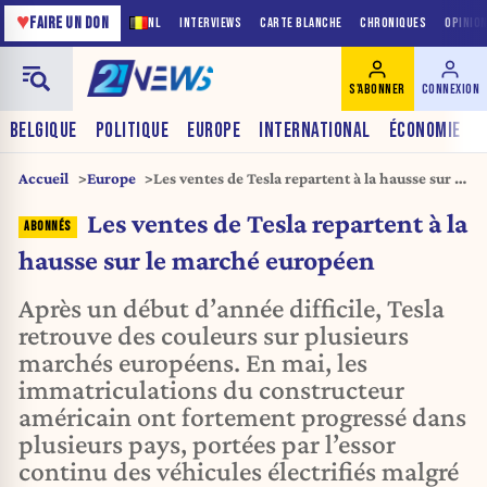
♥
FAIRE UN DON
NL
INTERVIEWS
CARTE BLANCHE
CHRONIQUES
OPINIO
S'ABONNER
CONNEXION
BELGIQUE
POLITIQUE
EUROPE
INTERNATIONAL
ÉCONOMIE
Accueil
Europe
Les ventes de Tesla repartent à la hausse sur le
marché européen
Les ventes de Tesla repartent à la
hausse sur le marché européen
Après un début d’année difficile, Tesla
retrouve des couleurs sur plusieurs
marchés européens. En mai, les
immatriculations du constructeur
américain ont fortement progressé dans
plusieurs pays, portées par l’essor
continu des véhicules électrifiés malgré