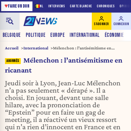
♥
FAIRE UN DON
NL
INTERVIEWS
CARTE BLANCHE
CHRONIQUES
OPINIO
S'ABONNER
CONNEXION
BELGIQUE
POLITIQUE
EUROPE
INTERNATIONAL
ÉCONOMIE
Accueil
International
Mélenchon : l’antisémitisme en
ricanant
Mélenchon : l’antisémitisme en
ricanant
Jeudi soir à Lyon, Jean-Luc Mélenchon
n’a pas seulement « dérapé ». Il a
choisi. En jouant, devant une salle
hilare, avec la prononciation de
“Epstein” pour en faire un gag de
meeting, il a réactivé un vieux ressort
qui n’a rien d’innocent en France et en