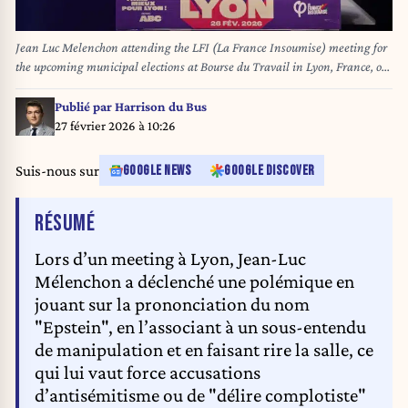
Jean Luc Melenchon attending the LFI (La France Insoumise) meeting for
the upcoming municipal elections at Bourse du Travail in Lyon, France, on
February 26, 2026. Photo by Julien Reynaud/APS-
Medias/ABACAPRESS.COM
Publié par
Harrison du Bus
27 février 2026 à 10:26
Suis-nous sur
GOOGLE NEWS
GOOGLE DISCOVER
DE L'ARTICLE
RÉSUMÉ
Lors d’un meeting à Lyon, Jean-Luc
Mélenchon a déclenché une polémique en
jouant sur la prononciation du nom
"Epstein", en l’associant à un sous-entendu
de manipulation et en faisant rire la salle, ce
qui lui vaut force accusations
d’antisémitisme ou de "délire complotiste"