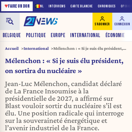
♥
FAIRE UN DON
NL
INTERVIEWS
CARTE BLANCHE
CHRONIQUES
OPINIO
S'ABONNER
CONNEXION
BELGIQUE
POLITIQUE
EUROPE
INTERNATIONAL
ÉCONOMIE
Accueil
International
Mélenchon : « Si je suis élu président,
on sortira du nucléaire »
Mélenchon : « Si je suis élu président,
on sortira du nucléaire »
Jean-Luc Mélenchon, candidat déclaré
de La France Insoumise à la
présidentielle de 2027, a affirmé sur
Blast vouloir sortir du nucléaire s’il est
élu. Une position radicale qui interroge
sur la souveraineté énergétique et
l’avenir industriel de la France.