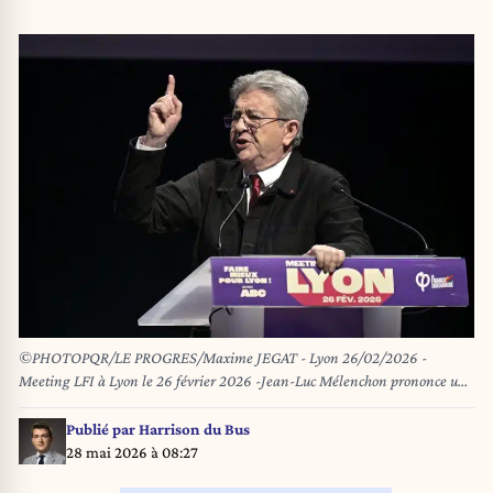
©PHOTOPQR/LE PROGRES/Maxime JEGAT - Lyon 26/02/2026 -
Meeting LFI à Lyon le 26 février 2026 -Jean-Luc Mélenchon prononce un
discours au cours d'une réunion publique de La France Insoumise (LFI) à
la Bourse du Travail à Lyon dans le cadre de la campagne pour les
Publié par
Harrison du Bus
élections municipales et métropolitaines. *** Local Caption ***
28 mai 2026 à 08:27