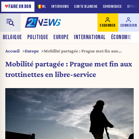
♥
FAIRE UN DON
NL
INTERVIEWS
CARTE BLANCHE
CHRONIQUES
OPINIO
S'ABONNER
CONNEXION
BELGIQUE
POLITIQUE
EUROPE
INTERNATIONAL
ÉCONOMIE
Accueil
Europe
Mobilité partagée : Prague met fin aux
trottinettes en libre-service
Mobilité partagée : Prague met fin aux
trottinettes en libre-service