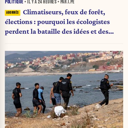
POLITIQUE
• IL Y A
24 HEURES
• PAR J.PE
Climatiseurs, feux de forêt,
élections : pourquoi les écologistes
perdent la bataille des idées et des
urnes