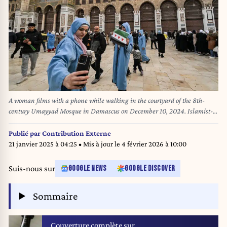
A woman films with a phone while walking in the courtyard of the 8th-
century Umayyad Mosque in Damascus on December 10, 2024. Islamist-
led rebels took Damascus in a lightning offensive on December 8, ousting
president Bashar al-Assad and ending five decades of Baath rule in Syria.
Publié par
Contribution Externe
(Photo by LOUAI BESHARA / AFP)
21 janvier 2025 à 04:25
• Mis à jour le
4 février 2026 à 10:00
Suis-nous sur
GOOGLE NEWS
GOOGLE DISCOVER
Sommaire
Couverture complète sur