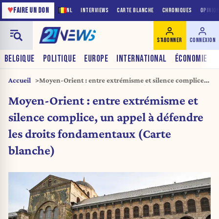
♥
FAIRE UN DON
NL
INTERVIEWS
CARTE BLANCHE
CHRONIQUES
OPINIO
S'ABONNER
CONNEXION
BELGIQUE
POLITIQUE
EUROPE
INTERNATIONAL
ÉCONOMIE
Accueil
Moyen-Orient : entre extrémisme et silence complice,
un appel à défendre les droits fondamentaux (Carte
Moyen-Orient : entre extrémisme et
blanche)
silence complice, un appel à défendre
les droits fondamentaux (Carte
blanche)