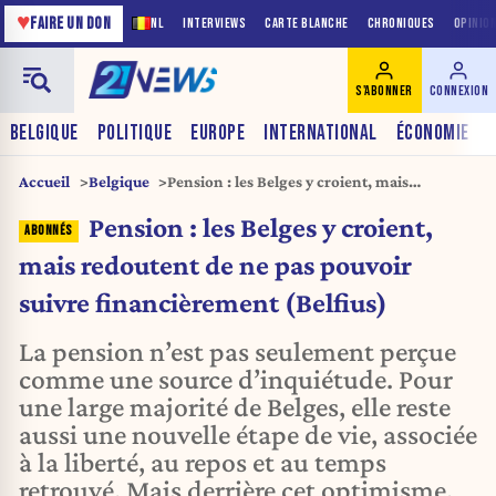
♥
FAIRE UN DON
NL
INTERVIEWS
CARTE BLANCHE
CHRONIQUES
OPINIO
S'ABONNER
CONNEXION
BELGIQUE
POLITIQUE
EUROPE
INTERNATIONAL
ÉCONOMIE
Accueil
Belgique
Pension : les Belges y croient, mais
redoutent de ne pas pouvoir suivre
Pension : les Belges y croient,
financièrement (Belfius)
mais redoutent de ne pas pouvoir
suivre financièrement (Belfius)
La pension n’est pas seulement perçue
comme une source d’inquiétude. Pour
une large majorité de Belges, elle reste
aussi une nouvelle étape de vie, associée
à la liberté, au repos et au temps
retrouvé. Mais derrière cet optimisme,