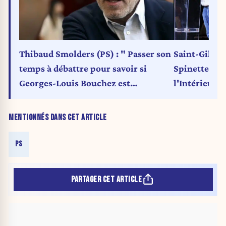
Thibaud Smolders (PS) : " Passer son
Saint-Gilles
temps à débattre pour savoir si
Spinette aler
Georges-Louis Bouchez est
l'Intérieur a
d’extrême droite ou non, c’est une
école — “Des
branlette intellectuelle qui ne
guerre de g
MENTIONNÉS DANS CET ARTICLE
ramène pas une voix"
PS
PARTAGER CET ARTICLE