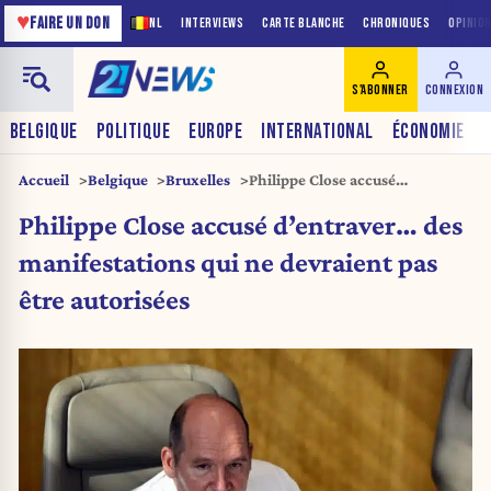
♥
FAIRE UN DON
NL
INTERVIEWS
CARTE BLANCHE
CHRONIQUES
OPINIO
S'ABONNER
CONNEXION
BELGIQUE
POLITIQUE
EUROPE
INTERNATIONAL
ÉCONOMIE
Accueil
Belgique
Bruxelles
Philippe Close accusé
d’entraver… des manifestations
Philippe Close accusé d’entraver… des
qui ne devraient pas être
autorisées
manifestations qui ne devraient pas
être autorisées