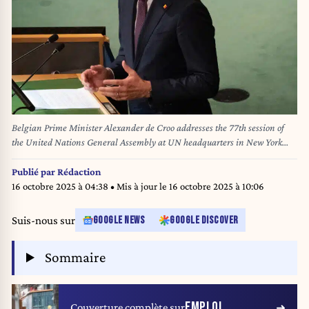
Belgian Prime Minister Alexander de Croo addresses the 77th session of
the United Nations General Assembly at UN headquarters in New York
City on September 23, 2022. (Photo by Bryan R. Smith / AFP)
Publié par
Rédaction
16 octobre 2025 à 04:38
• Mis à jour le
16 octobre 2025 à 10:06
Suis-nous sur
GOOGLE NEWS
GOOGLE DISCOVER
Sommaire
EMPLOI
Couverture complète sur