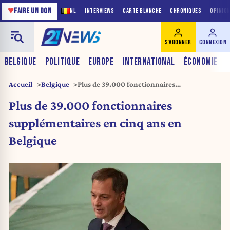
♥
FAIRE UN DON
NL
INTERVIEWS
CARTE BLANCHE
CHRONIQUES
OPINIO
S'ABONNER
CONNEXION
BELGIQUE
POLITIQUE
EUROPE
INTERNATIONAL
ÉCONOMIE
Accueil
Belgique
Plus de 39.000 fonctionnaires
supplémentaires en cinq ans en Belgique
Plus de 39.000 fonctionnaires
supplémentaires en cinq ans en
Belgique