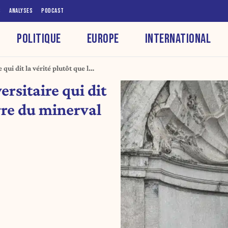
S
ANALYSES
PODCAST
POLITIQUE
EUROPE
INTERNATIONAL
 qui dit la vérité plutôt que le
te blanche)
ersitaire qui dit
urre du minerval