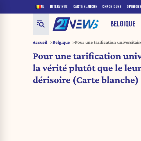
NL
INTERVIEWS
CARTE BLANCHE
CHRONIQUES
OPINION
BELGIQUE
Accueil
Belgique
Pour une tarification universitaire
leurre du minerval dérisoire (Car
Pour une tarification univ
la vérité plutôt que le le
dérisoire (Carte blanche)