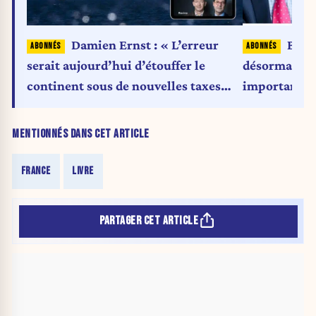
Damien Ernst : « L’erreur
Bruno
serait aujourd’hui d’étouffer le
désormais un
continent sous de nouvelles taxes
important qu
carbone et des politiques d’austérité
travailleurs
énergétique »
MENTIONNÉS DANS CET ARTICLE
FRANCE
LIVRE
PARTAGER CET ARTICLE