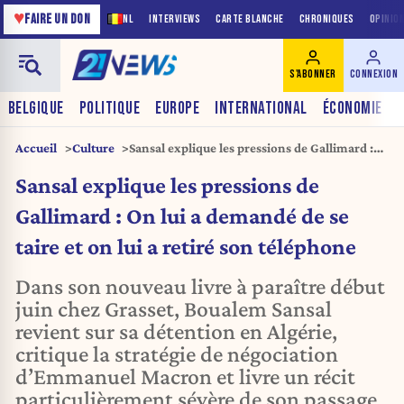
♥
FAIRE UN DON
NL
INTERVIEWS
CARTE BLANCHE
CHRONIQUES
OPINIO
S'ABONNER
CONNEXION
BELGIQUE
POLITIQUE
EUROPE
INTERNATIONAL
ÉCONOMIE
Accueil
Culture
Sansal explique les pressions de Gallimard :
On lui a demandé de se taire et on lui a retiré
Sansal explique les pressions de
son téléphone
Gallimard : On lui a demandé de se
taire et on lui a retiré son téléphone
Dans son nouveau livre à paraître début
juin chez Grasset, Boualem Sansal
revient sur sa détention en Algérie,
critique la stratégie de négociation
d’Emmanuel Macron et livre un récit
particulièrement sévère de son passage