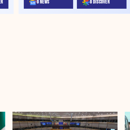
ER
G NEWS
G DISCOVER