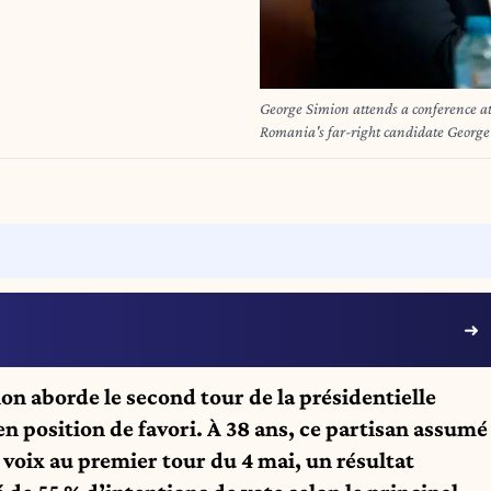
George Simion attends a conference a
Romania's far-right candidate George 
presidential elections, near-final resul
runoff of Romania's presidential elect
Cristel/Xinhua/ABACAPRESS.COM
n aborde le second tour de la présidentielle
n position de favori. À 38 ans, ce partisan assumé
oix au premier tour du 4 mai, un résultat