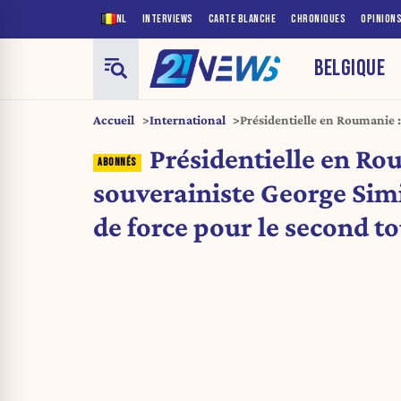
NL
INTERVIEWS
CARTE BLANCHE
CHRONIQUES
OPINION
BELGIQUE
Accueil
International
Présidentielle en Roumanie :
position de force pour le se
Présidentielle en Rou
souverainiste George Sim
de force pour le second t