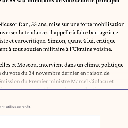
é de 55 % d’intentions de vote selon le principal
 Nicusor Dan, 55 ans, mise sur une forte mobilisation
nverser la tendance. Il appelle à faire barrage à ce
te et eurocritique. Simion, quant à lui, critique
nt à tout soutien militaire à l’Ukraine voisine.
elles et Moscou, intervient dans un climat politique
e du vote du 24 novembre dernier en raison de
démission du Premier ministre Marcel Ciolacu et
enne ont accentué l’enjeu de cette élection.
ou utilisez un crédit.