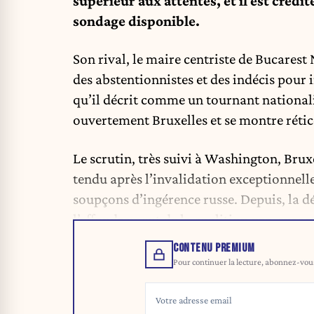
supérieur aux attentes, et il est crédit
sondage disponible.
Son rival, le maire centriste de Bucarest
des abstentionnistes et des indécis pour i
qu’il décrit comme un tournant nationalis
ouvertement Bruxelles et se montre rétice
Le scrutin, très suivi à Washington, Brux
tendu après l’invalidation exceptionnell
soupçons d’ingérence russe. Depuis, la 
l’effondrement de la coalition pro-europé
CONTENU PREMIUM
Pour continuer la lecture, abonnez-vous 