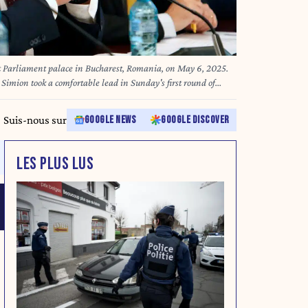
t Parliament palace in Bucharest, Romania, on May 6, 2025.
Simion took a comfortable lead in Sunday's first round of
ts for the rerun of last year's annulled ballot showed. The
ion rerun, scheduled for May 18. Photo by Cristian
Suis-nous sur
GOOGLE NEWS
GOOGLE DISCOVER
LES PLUS LUS