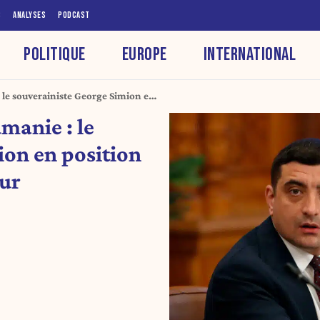
S
ANALYSES
PODCAST
POLITIQUE
EUROPE
INTERNATIONAL
 le souverainiste George Simion en
cond tour
manie : le
ion en position
our