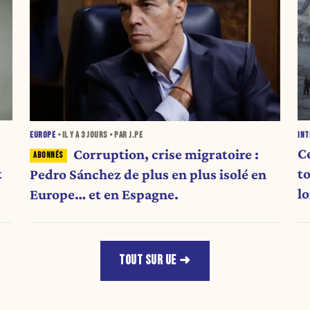
INT
EUROPE
• IL Y A
3 JOURS
• PAR J.PE
C
Corruption, crise migratoire :
t
to
Pedro Sánchez de plus en plus isolé en
l
Europe… et en Espagne.
TOUT SUR UE