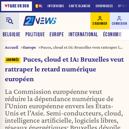
♥
FAIRE UN DON
NL
INTERVIEWS
CARTE BLANCHE
CHRONIQUES
OPINIO
S'ABONNER
CONNEXION
BELGIQUE
POLITIQUE
EUROPE
INTERNATIONAL
ÉCONOMIE
Accueil
Europe
Puces, cloud et IA: Bruxelles veut rattraper le
retard numérique européen
Puces, cloud et IA: Bruxelles veut
rattraper le retard numérique
européen
La Commission européenne veut
réduire la dépendance numérique de
l’Union européenne envers les États-
Unis et l’Asie. Semi-conducteurs, cloud,
intelligence artificielle, logiciels libres,
réseaux énergétiques: Bruxelles dévoile